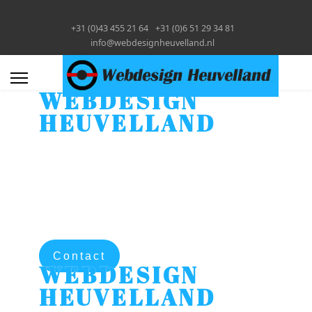
+31 (0)43 455 21 64
+31 (0)6 51 29 34 81
info@webdesignheuvelland.nl
WEBDESIGN
HEUVELLAND
Hosting
Uw website wordt gehost op
zeer professionele en
supersnelle ssd webservers
Contact
WEBDESIGN
HEUVELLAND