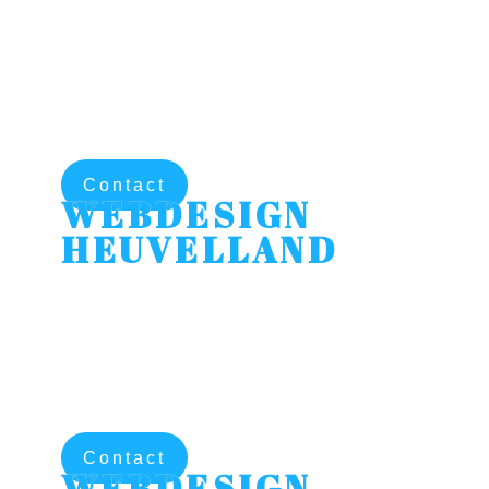
Hosting
Uw website wordt gehost op
zeer professionele en
supersnelle ssd webservers
Contact
WEBDESIGN
HEUVELLAND
Hosting
Uw website wordt gehost op
zeer professionele en
supersnelle ssd webservers
Contact
WEBDESIGN