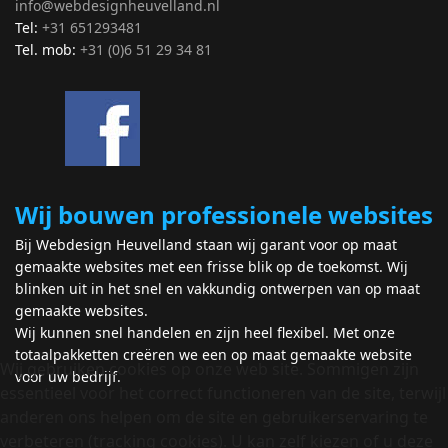
info@webdesignheuvelland.nl
Tel:
+31 651293481
Tel. mob:
+31 (0)6 51 29 34 81
Wij bouwen professionele websites
Bij Webdesign Heuvelland staan wij garant voor op maat
gemaakte websites met een frisse blik op de toekomst. Wij
blinken uit in het snel en vakkundig ontwerpen van op maat
gemaakte websites.
Wij kunnen snel handelen en zijn heel flexibel. Met onze
totaalpakketten creëren we een op maat gemaakte website
Wij gebruiken cookies op onze web site. Sommigen zijn
voor uw bedrijf.
essentieel voor het correct functioneren van de site, terwijl
anderen ons helpen om de site en gebruikerservaring te
verbeteren (tracking cookies). U kan zelf kiezen of u deze